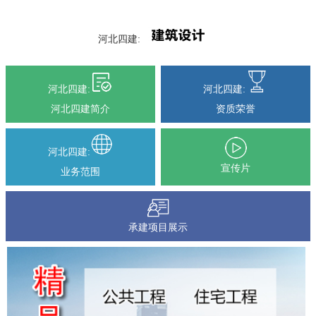
河北四建:
河北四建:
河北四建:
河北四建简介
资质荣誉
河北四建:
宣传片
业务范围
承建项目展示