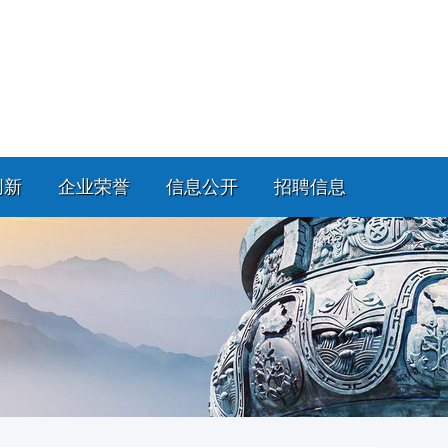
创新
企业荣誉
信息公开
招聘信息