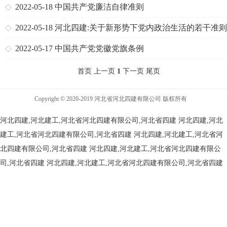
2022-05-18
中国共产党廉洁自律准则
2022-05-18
河北四建:关于新形势下党内政治生活的若干准则
2022-05-17
中国共产党党徽党旗条例
首页 上一页
1
下一页 尾页
Copyright © 2020-2019 河北省河北四建有限公司 版权所有
河北四建,河北建工,河北省河北四建有限公司,河北省四建
河北四建,河北
建工,河北省河北四建有限公司,河北省四建
河北四建,河北建工,河北省河
北四建有限公司,河北省四建
河北四建,河北建工,河北省河北四建有限公
司,河北省四建
河北四建,河北建工,河北省河北四建有限公司,河北省四建