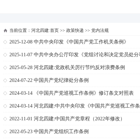
河北四建
当前位置：
河北四建:首页
>>
政策快递
>>
党内法规
2025-12-08
中共中央印发《中国共产党工作机关条例》
2025-11-07
中共中央办公厅印发《党组讨论和决定党员处分
工作程序规定》
2025-05-28
河北四建:党政机关厉行节约反对浪费条例
2024-07-22
中国共产党纪律处分条例
2024-03-14
《中国共产党巡视工作条例》修订条文对照表
2024-03-14
河北四建:中共中央印发《中国共产党巡视工作条
例》
2022-11-01
河北四建:中国共产党章程（2022年修改）
2022-05-23
中国共产党组织工作条例