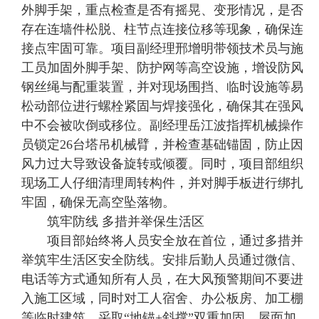
外脚手架，重点检查是否有摇晃、变形情况，是否
存在连墙件松脱、柱节点连接位移等现象，确保连
接点牢固可靠。项目副经理邢增明带领技术员与施
工员加固外脚手架、防护网等高空设施，增设防风
钢丝绳与配重装置，并对现场围挡、临时设施等易
松动部位进行螺栓紧固与焊接强化，确保其在强风
中不会被吹倒或移位。副经理岳江波指挥机械操作
员锁定26台塔吊机械臂，并检查基础锚固，防止因
风力过大导致设备旋转或倾覆。同时，项目部组织
现场工人仔细清理周转构件，并对脚手板进行绑扎
牢固，确保无高空坠落物。
筑牢防线 多措并举保生活区
项目部始终将人员安全放在首位，通过多措并
举筑牢生活区安全防线。安排后勤人员通过微信、
电话等方式通知所有人员，在大风预警期间不要进
入施工区域，同时对工人宿舍、办公板房、加工棚
等临时建筑，采取“地锚+斜撑”双重加固，屋面加