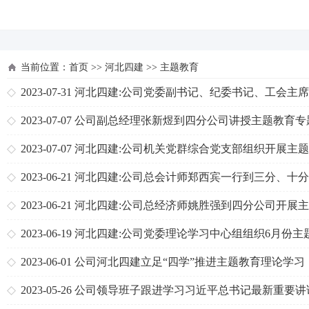
河北四建
当前位置：
首页
>>
河北四建
>>
主题教育
2023-07-31
河北四建:公司党委副书记、纪委书记、工会主
怀生到三分公司保定火来顺项目部检查指导工作
2023-07-07
公司副总经理张新煜到四分公司讲授主题教育专
课
2023-07-07
河北四建:公司机关党群综合党支部组织开展主
育专题党课
2023-06-21
河北四建:公司总会计师郑西宾一行到三分、十
司开展主题教育“业财法”一体化管理专题调研
2023-06-21
河北四建:公司总经济师姚胜强到四分公司开展
教育重点项目结算专题调研
2023-06-19
河北四建:公司党委理论学习中心组组织6月份主
育集中学习
2023-06-01
公司河北四建立足“四学”推进主题教育理论学习
2023-05-26
公司领导班子跟进学习习近平总书记最新重要讲